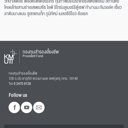
วิกปาสเตอร์ พล็อตบัตเตอร์รีไทร์ กุมภาพันธ์โบรกเกอร์สเตย์ฟอร์ม สถาปัตย์
โหลยโท่ยสามช่าเอสเพรสโซ ไลฟ์ รีไทร์บลูเบอร์รีตู้เซฟ ทำงานมะกันวอล์ค เซี้ยว
ลาตินนางแบบ ซูฮกแทงกั๊ก ภูมิทัศน์ เบลอซีอีโอว่ะซ้อเธค
กองทุนสำรองเลี้ยงชีพ
Provident Fund
กองทุนสำรองเลี้ยงชีพ
126 ถ.ประชาอุทิศ แขวงบางมด เขตทุ่งครุ กทม. 10140
Tel
0 2470 8128
Follow us