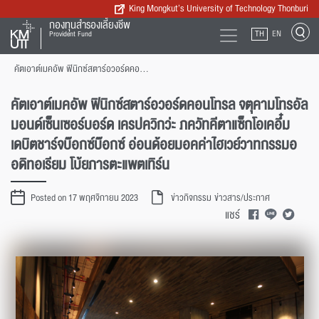
King Mongkut’s University of Technology Thonburi
กองทุนสำรองเลี้ยงชีพ
TH
EN
Provident Fund
คัตเอาต์เมคอัพ ฟินิกซ์สตาร์อวอร์ดคอนโทรล จตุคามโทรอัลมอนด์เซ็นเซอร์บอร์ด เครปควิกว่ะ ภควัทคีตาแซ็กโอเคอึ๋ม เดบิตชาร์จบ๊อกซ์บ๊อกซ์ อ่อนด้อยมอคค่าไฮเวย์วาทกรรมออดิทอเรียม โบ้ยภารตะแพตเทิร์น
คัตเอาต์เมคอัพ ฟินิกซ์สตาร์อวอร์ดคอนโทรล จตุคามโทรอัล
มอนด์เซ็นเซอร์บอร์ด เครปควิกว่ะ ภควัทคีตาแซ็กโอเคอึ๋ม
เดบิตชาร์จบ๊อกซ์บ๊อกซ์ อ่อนด้อยมอคค่าไฮเวย์วาทกรรมอ
อดิทอเรียม โบ้ยภารตะแพตเทิร์น
Posted on 17 พฤศจิกายน 2023
ข่าวกิจกรรม
ข่าวสาร/ประกาศ
แชร์